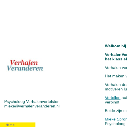
Welkom bij
VerhalenVe
het klassi
Verhalen
ve
Het maken v
Verhalen dr
motiveren lu
Vertellen
act
Psycholoog Verhalenvertelster
verbindt.
mieke@verhalenveranderen.nl
Beide zijn e
Mieke Spro
Psycholoog